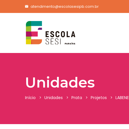
atendimento@escolasesipb.com.br
Unidades
Início
Unidades
Prata
Projetos
LABEN