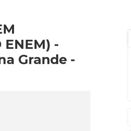
EM
 ENEM) -
a Grande -