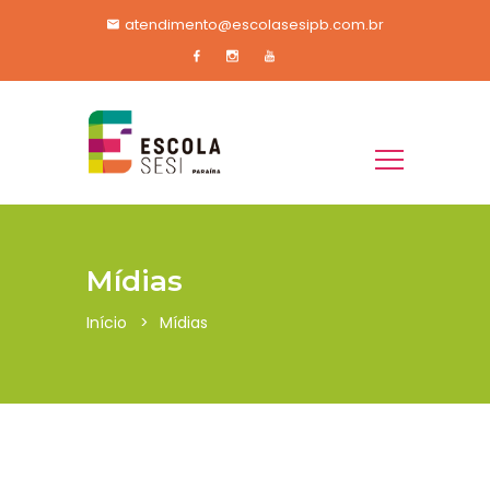
atendimento@escolasesipb.com.br
Mídias
Início
Mídias